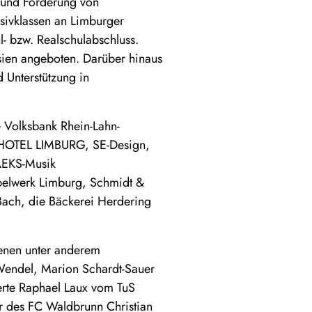
 und Förderung von
nsivklassen an Limburger
- bzw. Realschulabschluss.
sien angeboten. Darüber hinaus
 Unterstützung in
 Volksbank Rhein-Lahn-
M HOTEL LIMBURG, SE-Design,
AEKS-Musik
öbelwerk Limburg, Schmidt &
Bach, die Bäckerei Herdering
enen unter anderem
Wendel, Marion Schardt-Sauer
erte Raphael Laux vom TuS
er des FC Waldbrunn Christian