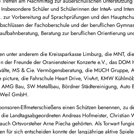
 Treffen am Nachmittag zur außerschulischen Unterstützung
. Insbesondere Schüler und Schülerinnen der InteA- und Inte
. zur Vorbereitung auf Sprachprüfungen und den Hauptschul
Abschlüssen der Fachoberschule und der beruflichen Gymna
laufbahnberatung, Beratung zur beruflichen Orientierung und
n unter anderem die Kreissparkasse Limburg, die MNT, die
n der Freunde der Oraniensteiner Konzerte e.V., das DO
älte, MS & Cie. Vermögensberatung, die MUCH Gruppe, 
e picture, die Fahrschule Heart Drive, VivArt, KMW Kühlm
f, AMG Bau, SW Metallbau, Bördner Städtereinigung, Auto 
t Weil GmbH.
ponsoren-Elfmeterschießens einen Schützen benennen, zu d
, die Landtagsabgeordneten Andreas Hofmeister, Christian 
auch Ortsvorsteher Arne Piecha gehörten. Als Torwart fungi
en für sich entscheiden konnte der langjährige aktive Spiel