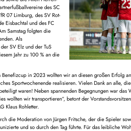
artnerfußballvereine des SC
fR 07 Limburg, des SV Rot-
e Eisbachtal und des FC
m Samstag folgten die
enden. Als
 der SV Elz und der TuS
diesem Jahr zu 100 % an die
 Benefizcup in 2023 wollten wir an diesen großen Erfolg 
iches Sportwochenende realisieren. Vielen Dank an alle, di
 beteiligt waren! Neben spannenden Begegnungen war das
s wollten wir transportieren“, betont der Vorstandsvorsitz
 Klaus Rohletter.
rch die Moderation von Jürgen Fritsche, der die Spieler sow
nizierte und so durch den Tag führte. Für das leibliche Wohl