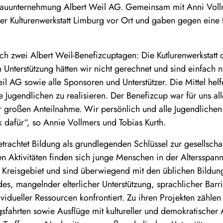
 Bauunternehmung Albert Weil AG. Gemeinsam mit Anni Voll
er Kulturenwerkstatt Limburg vor Ort und gaben gegen eine 
h zwei Albert Weil-Benefizcuptagen: Die Kutlurenwerkstatt 
 Unterstützung hätten wir nicht gerechnet und sind einfach 
l AG sowie alle Sponsoren und Unterstützer. Die Mittel hel
ie Jugendlichen zu realisieren. Der Benefizcup war für uns a
er großen Anteilnahme. Wir persönlich und alle Jugendlich
 dafür“, so Annie Vollmers und Tobias Kurth.
trachtet Bildung als grundlegenden Schlüssel zur gesellschaf
hren Aktivitäten finden sich junge Menschen in der Altersspa
 Kreisgebiet und sind überwiegend mit den üblichen Bildu
, mangelnder elterlicher Unterstützung, sprachlicher Barri
ividueller Ressourcen konfrontiert. Zu ihren Projekten zähle
sfahrten sowie Ausflüge mit kultureller und demokratischer A