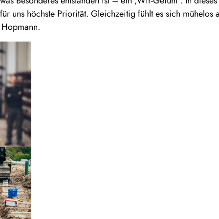
twas Besonderes entstanden ist – ein ‚Wir-Gefühl“. In dieses
für uns höchste Priorität. Gleichzeitig fühlt es sich mühelos 
ßt Hopmann.