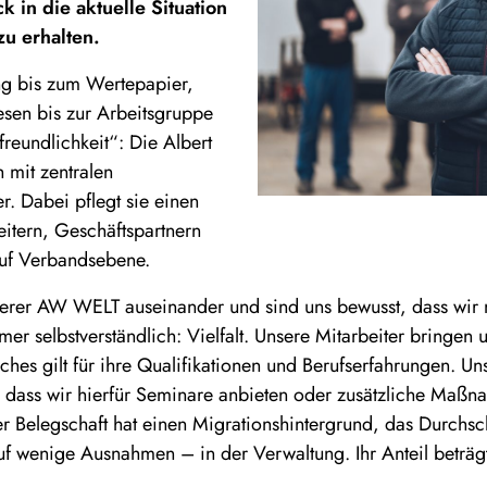
 in die aktuelle Situation
u erhalten.
ng bis zum Wertepapier,
sen bis zur Arbeitsgruppe
reundlichkeit“: Die Albert
h mit zentralen
. Dabei pflegt sie einen
eitern, Geschäftspartnern
uf Verbandsebene.
nserer AW WELT auseinander und sind uns bewusst, dass wir
er selbstverständlich: Vielfalt. Unsere Mitarbeiter bringen u
ches gilt für ihre Qualifikationen und Berufserfahrungen. Un
e dass wir hierfür Seminare anbieten oder zusätzliche Maßn
Belegschaft hat einen Migrationshintergrund, das Durchschni
uf wenige Ausnahmen – in der Verwaltung. Ihr Anteil beträgt