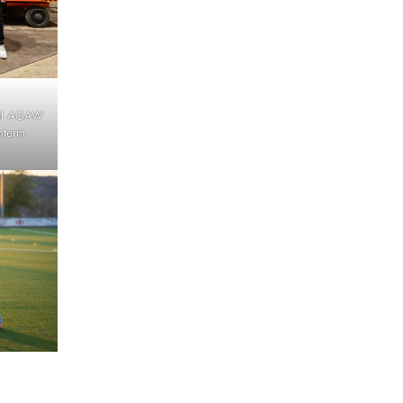
eil AGAW
nterm