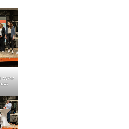
eil AGAW
nterm