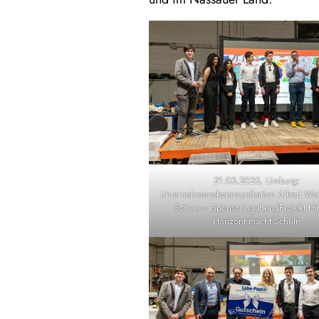
21.03.2025, Limburg:
Unternehmenskommunikation Albert W
Soiree – SponsoringabendProjekt Hi
Horizont macht Schule