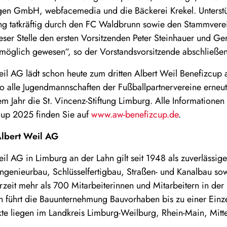
en GmbH, webfacemedia und die Bäckerei Krekel. Unterstü
ng tatkräftig durch den FC Waldbrunn sowie den Stammvere
ieser Stelle den ersten Vorsitzenden Peter Steinhauer und G
 möglich gewesen“, so der Vorstandsvorsitzende abschließe
l AG lädt schon heute zum dritten Albert Weil Benefizcup 
o alle Jugendmannschaften der Fußballpartnervereine erneu
em Jahr die St. Vincenz-Stiftung Limburg. Alle Informationen
cup 2025 finden Sie auf
www.aw-benefizcup.de
.
lbert Weil AG
l AG in Limburg an der Lahn gilt seit 1948 als zuverlässige
 Ingenieurbau, Schlüsselfertigbau, Straßen- und Kanalbau s
zeit mehr als 700 Mitarbeiterinnen und Mitarbeitern in d
h führt die Bauunternehmung Bauvorhaben bis zu einer Einz
te liegen im Landkreis Limburg-Weilburg, Rhein-Main, Mitt