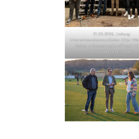
21.03.2025, Limburg:
Unternehmenskommunikation Albert W
Soiree – SponsoringabendProjekt Hi
Horizont macht Schule