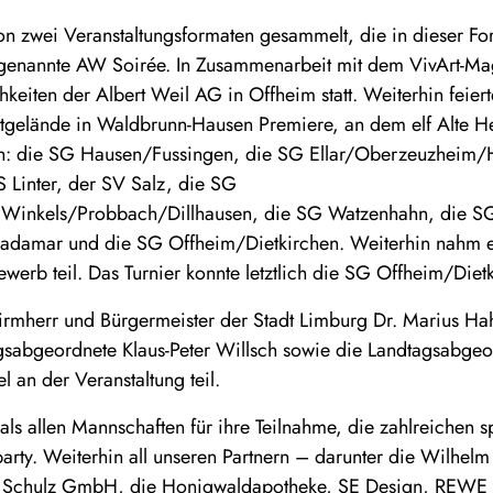
n zwei Veranstaltungsformaten gesammelt, die in dieser Fo
sogenannte AW Soirée. In Zusammenarbeit mit dem VivArt-M
keiten der Albert Weil AG in Offheim statt. Weiterhin feiert
tgelände in Waldbrunn-Hausen Premiere, an dem elf Alte H
en: die SG Hausen/Fussingen, die SG Ellar/Oberzeuzheim/H
S Linter, der SV Salz, die SG
inkels/Probbach/Dillhausen, die SG Watzenhahn, die SG
Hadamar und die SG Offheim/Dietkirchen. Weiterhin nahm e
erb teil. Das Turnier konnte letztlich die SG Offheim/Dietk
rmherr und Bürgermeister der Stadt Limburg Dr. Marius Hah
agsabgeordnete Klaus-Peter Willsch sowie die Landtagsabgeo
 an der Veranstaltung teil.
s allen Mannschaften für ihre Teilnahme, die zahlreichen s
party. Weiterhin all unseren Partnern – darunter die Wilh
ng Schulz GmbH, die Honigwaldapotheke, SE Design, REWE